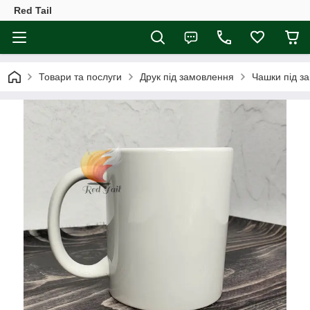
Red Tail
Товари та послуги
Друк під замовлення
Чашки під з