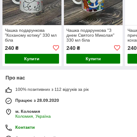
Чашка подарункова
Чашка подарункова "З
Чашк
"Коханому котику" 330 мл
днем Святого Миколая"
прич
біла
330 мл біла
коха
240
240
240
₴
₴
Купити
Купити
Про нас
100% позитивних з 112 відгуків за рік
Працює з 28.09.2020
м. Коломия
Коломия, Україна
Контакти