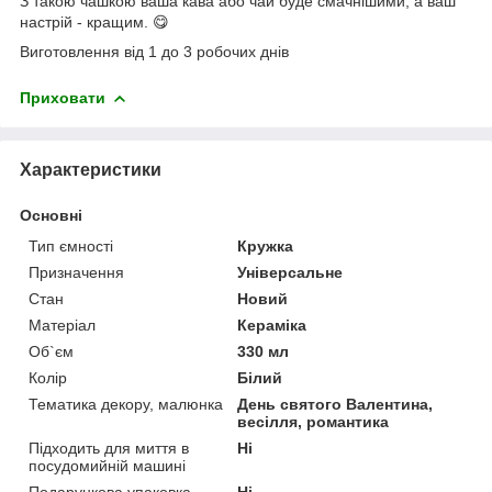
З такою чашкою ваша кава або чай буде смачнішими, а ваш
настрій - кращим. 😋
Виготовлення від 1 до 3 робочих днів
Приховати
Характеристики
Основні
Тип ємності
Кружка
Призначення
Універсальне
Стан
Новий
Матеріал
Кераміка
Об`єм
330 мл
Колір
Білий
Тематика декору, малюнка
День святого Валентина,
весілля, романтика
Підходить для миття в
Ні
посудомийній машині
Подарункова упаковка
Ні