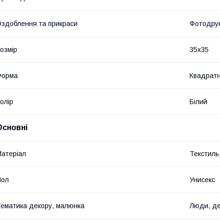
здоблення та прикраси
Фотодру
озмір
35x35
Форма
Квадрат
олір
Білий
Основні
атеріал
Текстиль
Пол
Унисекс
ематика декору, малюнка
Люди, д