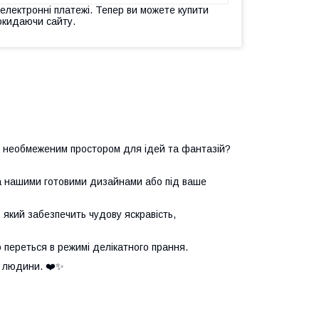
 електронні платежі. Тепер ви можете купити
окидаючи сайту.
з необмеженим простором для ідей та фантазій?
за нашими готовими дизайнами або під ваше
який забезпечить чудову яскравість,
о переться в режимі делікатного прання.
ї людини. ❤️✨