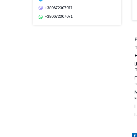
+380672307071
+380672307071
Ш
Т
П
з
М
к
Н
Г