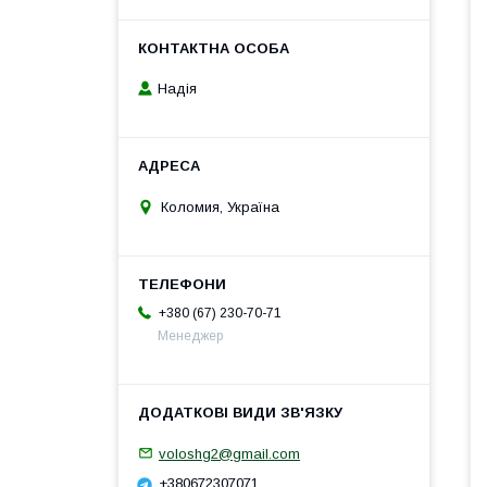
Надія
Коломия, Україна
+380 (67) 230-70-71
Менеджер
voloshg2@gmail.com
+380672307071