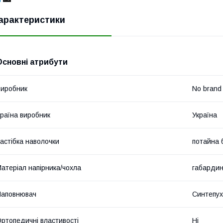
арактеристики
Основні атрибути
иробник
No brand
раїна виробник
Україна
астібка наволочки
потайна 
атеріал напірника/чохла
габарди
Наповнювач
Синтепух
ртопедичні властивості
Ні