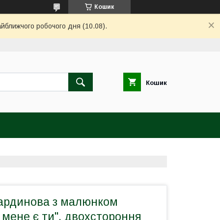
Кошик
айближчого робочого дня (10.08).
Кошик
ардинова з малюнком
 мене є ти", двохстороння