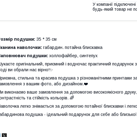
У компанії підключені
будь-який товар не п
Розмір подушки:
35 * 35 см
Тканина наволочки:
габардин. потайна блискавка
Наповнювач подушки:
холлофайбер, синтепух
укаєте оригінальний, приємний і водночас практичний подарунок 
оді ви обрали нас вірно!✨
риємна, стильна та красива подушка з різноманітними принтами 
амовлення з вашим фото, або дизайном.❤️
и виконаємо ваше замовлення за допомогою високоякісного друку, 
онтрастність та стійкість кольорів. 🌈
аволочка легко знімається за допомогою потайної блискавки і легк
абардинова подушка - ідеальний подарунок для себе або близько