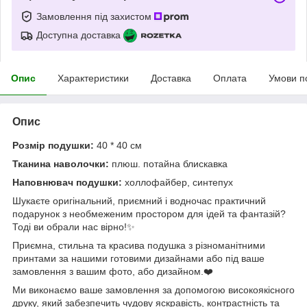
Замовлення під захистом
Доступна доставка
Опис
Характеристики
Доставка
Оплата
Умови п
Опис
Розмір подушки:
40 * 40 см
Тканина наволочки:
плюш. потайна блискавка
Наповнювач подушки:
холлофайбер, синтепух
Шукаєте оригінальний, приємний і водночас практичний
подарунок з необмеженим простором для ідей та фантазій?
Тоді ви обрали нас вірно!✨
Приємна, стильна та красива подушка з різноманітними
принтами за нашими готовими дизайнами або під ваше
замовлення з вашим фото, або дизайном.❤️
Ми виконаємо ваше замовлення за допомогою високоякісного
друку, який забезпечить чудову яскравість, контрастність та