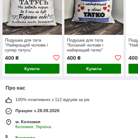
Подушка для тата
Подушка для тата
Под
"Найкращий чоловік і
"Коханий чоловік і
"Най
супер татусь"
найкращий татко"
400
400
400
₴
₴
Купити
Купити
Про нас
100% позитивних з 112 відгуків за рік
Працює з 28.09.2020
м. Коломия
Коломия, Україна
Контакти