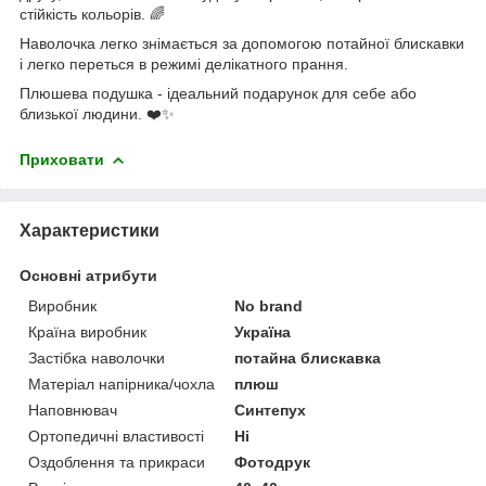
стійкість кольорів. 🌈
Наволочка легко знімається за допомогою потайної блискавки
і легко переться в режимі делікатного прання.
Плюшева подушка - ідеальний подарунок для себе або
близької людини. ❤️✨
Приховати
Характеристики
Основні атрибути
Виробник
No brand
Країна виробник
Україна
Застібка наволочки
потайна блискавка
Матеріал напірника/чохла
плюш
Наповнювач
Синтепух
Ортопедичні властивості
Ні
Оздоблення та прикраси
Фотодрук