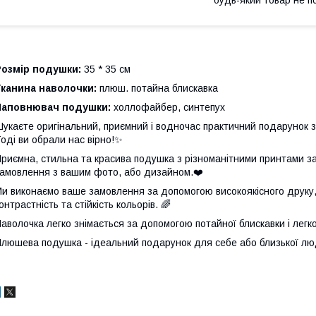
Розмір подушки:
35 * 35 см
Тканина наволочки:
плюш. потайна блискавка
Наповнювач подушки:
холлофайбер, синтепух
укаєте оригінальний, приємний і водночас практичний подарунок 
оді ви обрали нас вірно!✨
риємна, стильна та красива подушка з різноманітними принтами 
амовлення з вашим фото, або дизайном.❤️
и виконаємо ваше замовлення за допомогою високоякісного друку, 
онтрастність та стійкість кольорів. 🌈
аволочка легко знімається за допомогою потайної блискавки і легк
люшева подушка - ідеальний подарунок для себе або близької лю