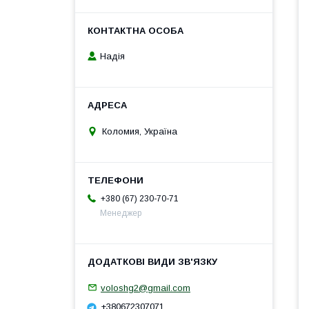
Надія
Коломия, Україна
+380 (67) 230-70-71
Менеджер
voloshg2@gmail.com
+380672307071