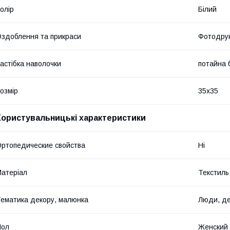
олір
Білий
здоблення та прикраси
Фотодру
астібка наволочки
потайна 
озмір
35x35
Користувальницькі характеристики
ртопедические свойства
Ні
атеріал
Текстиль
ематика декору, малюнка
Люди, д
Пол
Женский