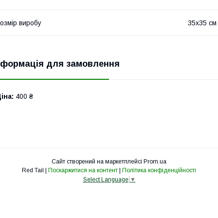
озмір виробу
35х35 см
нформація для замовлення
іна:
400 ₴
Сайт створений на маркетплейсі
Prom.ua
Red Tail |
Поскаржитися на контент
|
Політика конфіденційності
Select Language
▼