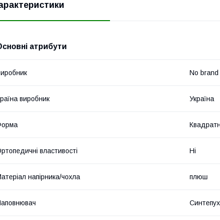
арактеристики
Основні атрибути
иробник
No brand
раїна виробник
Україна
Форма
Квадрат
ртопедичні властивості
Ні
атеріал напірника/чохла
плюш
Наповнювач
Синтепух