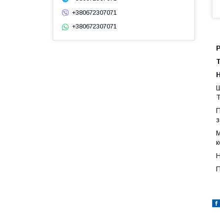
+380672307071
+380672307071
Ш
Т
П
з
М
к
Н
П