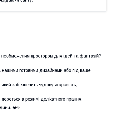
з необмеженим простором для ідей та фантазій?
за нашими готовими дизайнами або під ваше
який забезпечить чудову яскравість,
о переться в режимі делікатного прання.
дини. ❤️✨