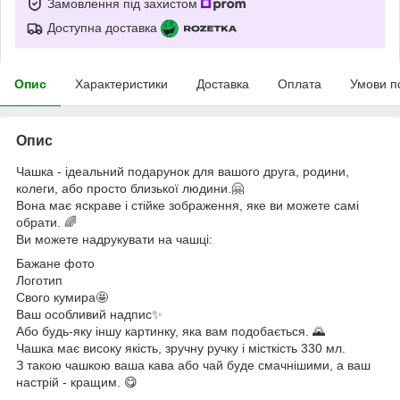
Замовлення під захистом
Доступна доставка
Опис
Характеристики
Доставка
Оплата
Умови п
Опис
Чашка - ідеальний подарунок для вашого друга, родини,
колеги, або просто близької людини.🤗
Вона має яскраве і стійке зображення, яке ви можете самі
обрати. 🌈
Ви можете надрукувати на чашці:
Бажане фото
Логотип
Свого кумира🤩
Ваш особливий надпис✨
Або будь-яку іншу картинку, яка вам подобається. 🌄
Чашка має високу якість, зручну ручку і місткість 330 мл.
З такою чашкою ваша кава або чай буде смачнішими, а ваш
настрій - кращим. 😋