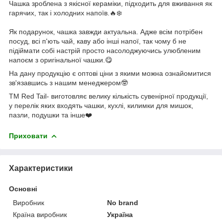
Чашка зроблена з якісної кераміки, підходить для вживання як
гарячих, так і холодних напоїв.🔥❄️
Як подарунок, чашка завжди актуальна. Адже всім потрібен
посуд, всі п'ють чай, каву або інші напої, так чому б не
підіймати собі настрій просто насолоджуючись улюбленим
напоєм з оригінальної чашки.😋
На дану продукцію є оптові ціни з якими можна ознайомитися
зв'язавшись з нашим менеджером🤓
ТМ Red Tail- виготовляє велику кількість сувенірної продукції,
у перелік яких входять чашки, кухлі, килимки для мишок,
пазли, подушки та інше❤️
Приховати
Характеристики
Основні
Виробник
No brand
Країна виробник
Україна