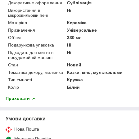
Декоративне оформлення
Сублімація
Використання в
Ні
мікрохвильовій печі
Матеріал
Кераміка
Призначення
Універсальне
Об`єм
330 мл
Подарункова упаковка
Ні
Підходить для миття в
Ні
посудомийній машині
Стан
Новий
Тематика декору, малюнка
Казки, кіно, мультфільми
Тип ємності
Кружка
Колір
Білий
Приховати
Умови доставки
Нова Пошта
Магазини Rozetka