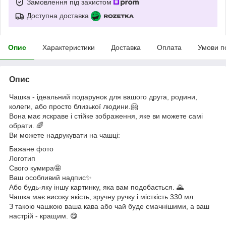
Замовлення під захистом
Доступна доставка
Опис
Характеристики
Доставка
Оплата
Умови п
Опис
Чашка - ідеальний подарунок для вашого друга, родини,
колеги, або просто близької людини.🤗
Вона має яскраве і стійке зображення, яке ви можете самі
обрати. 🌈
Ви можете надрукувати на чашці:
Бажане фото
Логотип
Свого кумира🤩
Ваш особливий надпис✨
Або будь-яку іншу картинку, яка вам подобається. 🌄
Чашка має високу якість, зручну ручку і місткість 330 мл.
З такою чашкою ваша кава або чай буде смачнішими, а ваш
настрій - кращим. 😋