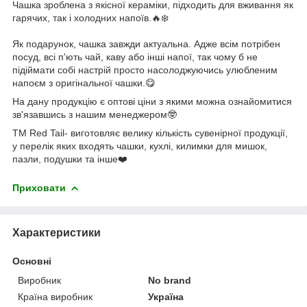
Чашка зроблена з якісної кераміки, підходить для вживання як
гарячих, так і холодних напоїв.🔥❄️
Як подарунок, чашка завжди актуальна. Адже всім потрібен
посуд, всі п'ють чай, каву або інші напої, так чому б не
підіймати собі настрій просто насолоджуючись улюбленим
напоєм з оригінальної чашки.😋
На дану продукцію є оптові ціни з якими можна ознайомитися
зв'язавшись з нашим менеджером🤓
ТМ Red Tail- виготовляє велику кількість сувенірної продукції,
у перелік яких входять чашки, кухлі, килимки для мишок,
пазли, подушки та інше❤️
Приховати
Характеристики
Основні
Виробник
No brand
Країна виробник
Україна