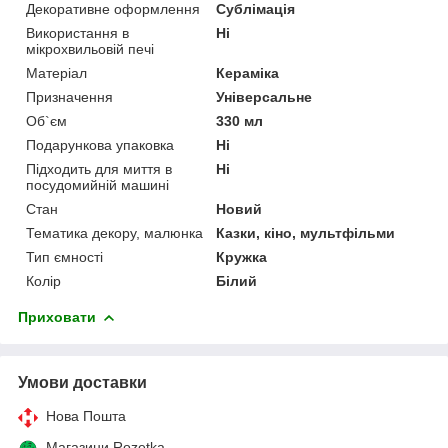
Декоративне оформлення
Сублімація
Використання в
Ні
мікрохвильовій печі
Матеріал
Кераміка
Призначення
Універсальне
Об`єм
330 мл
Подарункова упаковка
Ні
Підходить для миття в
Ні
посудомийній машині
Стан
Новий
Тематика декору, малюнка
Казки, кіно, мультфільми
Тип ємності
Кружка
Колір
Білий
Приховати
Умови доставки
Нова Пошта
Магазини Rozetka