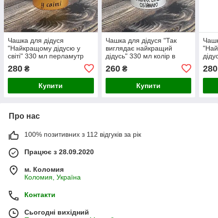
Чашка для дідуся
Чашка для дідуся "Так
Чашк
"Найкращому дідусю у
виглядає найкращий
"Най
світі" 330 мл перламутр
дідусь" 330 мл колір в
діду
золотий
середині блакитний
пер
280
260
280
₴
₴
Купити
Купити
Про нас
100% позитивних з 112 відгуків за рік
Працює з 28.09.2020
м. Коломия
Коломия, Україна
Контакти
Сьогодні вихідний