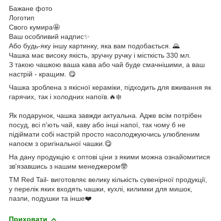
Бажане фото
Логотип
Свого кумира🤩
Ваш особливий надпис✨
Або будь-яку іншу картинку, яка вам подобається. 🌄
Чашка має високу якість, зручну ручку і місткість 330 мл.
З такою чашкою ваша кава або чай буде смачнішими, а ваш
настрій - кращим. 😋
Чашка зроблена з якісної кераміки, підходить для вживання як
гарячих, так і холодних напоїв.🔥❄️
Як подарунок, чашка завжди актуальна. Адже всім потрібен
посуд, всі п'ють чай, каву або інші напої, так чому б не
підіймати собі настрій просто насолоджуючись улюбленим
напоєм з оригінальної чашки.😋
На дану продукцію є оптові ціни з якими можна ознайомитися
зв'язавшись з нашим менеджером🤓
ТМ Red Tail- виготовляє велику кількість сувенірної продукції,
у перелік яких входять чашки, кухлі, килимки для мишок,
пазли, подушки та інше❤️
Приховати