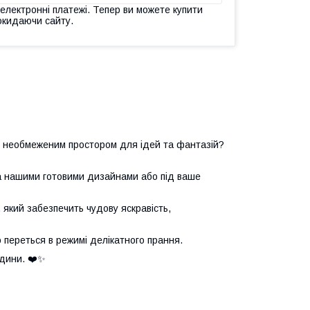
 електронні платежі. Тепер ви можете купити
окидаючи сайту.
з необмеженим простором для ідей та фантазій?
за нашими готовими дизайнами або під ваше
який забезпечить чудову яскравість,
о переться в режимі делікатного прання.
дини. ❤️✨