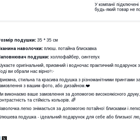
У компанії підключені
будь-який товар не п
Розмір подушки:
35 * 35 см
Тканина наволочки:
плюш. потайна блискавка
Наповнювач подушки:
холлофайбер, синтепух
укаєте оригінальний, приємний і водночас практичний подарунок 
оді ви обрали нас вірно!✨
риємна, стильна та красива подушка з різноманітними принтами 
амовлення з вашим фото, або дизайном.❤️
и виконаємо ваше замовлення за допомогою високоякісного друку, 
онтрастність та стійкість кольорів. 🌈
аволочка легко знімається за допомогою потайної блискавки і легк
люшева подушка - ідеальний подарунок для себе або близької лю