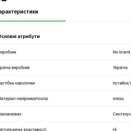
арактеристики
Основні атрибути
иробник
No brand
раїна виробник
Україна
астібка наволочки
потайна 
атеріал напірника/чохла
плюш
Наповнювач
Синтепух
ртопедичні властивості
Ні