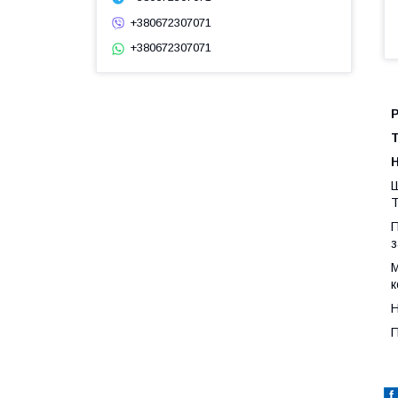
+380672307071
+380672307071
Ш
Т
П
з
М
к
Н
П