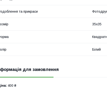
здоблення та прикраси
Фотодру
озмір
35x35
Форма
Квадрат
олір
Білий
нформація для замовлення
іна:
400 ₴