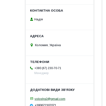
Надія
Коломия, Україна
+380 (67) 230-70-71
Менеджер
voloshg2@gmail.com
+380672307071