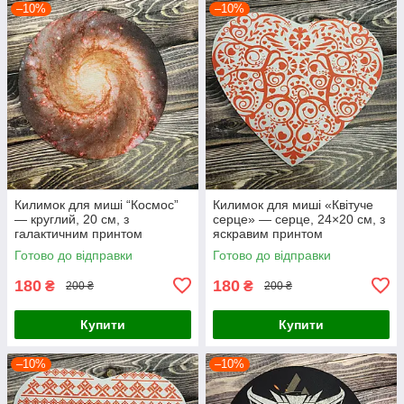
–10%
–10%
Килимок для миші “Космос”
Килимок для миші «Квітуче
— круглий, 20 см, з
серце» — серце, 24×20 см, з
галактичним принтом
яскравим принтом
Готово до відправки
Готово до відправки
180
180
₴
₴
200 ₴
200 ₴
Купити
Купити
–10%
–10%