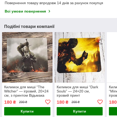
Повернення товару впродовж 14 днів за рахунок покупця
Всі умови повернення
Подібні товари компанії
Килимок для миші “The
Килимок для миші “Dark
Кили
Witcher” — ігровий, 20×24
Souls” — 24×20 см,
“Min
см, з принтом Відьмака
ігровий принт
ігро
180
180
180
₴
₴
200 ₴
200 ₴
Купити
Купити