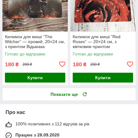
Килимок для миші “The
Килимок для миші “Red
Witcher” — ігровий, 20×24 см,
Roses” — 20×24 см, з
з принтом Відьмака
квітковим принтом
Готово до відправки
Готово до відправки
180
180
₴
₴
200 ₴
200 ₴
Купити
Купити
Показати ще
Про нас
100% позитивних з 112 відгуків за рік
Працює з 28.09.2020