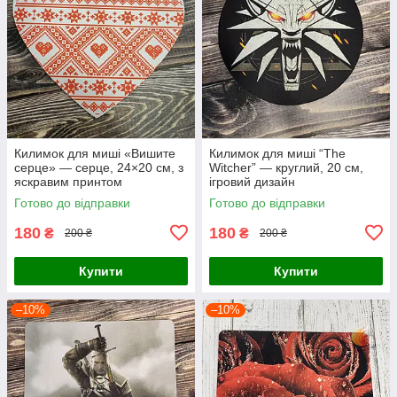
Килимок для миші «Вишите
Килимок для миші “The
серце» — серце, 24×20 см, з
Witcher” — круглий, 20 см,
яскравим принтом
ігровий дизайн
Готово до відправки
Готово до відправки
180
180
₴
₴
200 ₴
200 ₴
Купити
Купити
–10%
–10%