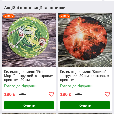
Акційні пропозиції та новинки
–10%
–10%
Килимок для миші "Рік і
Килимок для миші “Космос”
Морті" — круглий, з яскравим
— круглий, 20 см, з яскравим
принтом, 20 см
принтом
Готово до відправки
Готово до відправки
180
180
₴
₴
200 ₴
200 ₴
Купити
Купити