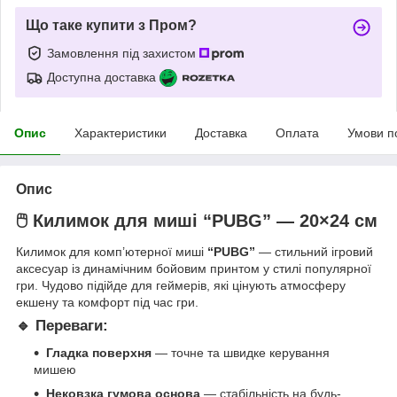
Що таке купити з Пром?
Замовлення під захистом
Доступна доставка
Опис
Характеристики
Доставка
Оплата
Умови п
Опис
🖱️ Килимок для миші “PUBG” — 20×24 см
Килимок для комп’ютерної миші
“PUBG”
— стильний ігровий
аксесуар із динамічним бойовим принтом у стилі популярної
гри. Чудово підійде для геймерів, які цінують атмосферу
екшену та комфорт під час гри.
🔹 Переваги:
Гладка поверхня
— точне та швидке керування
мишею
Нековзка гумова основа
— стабільність на будь-