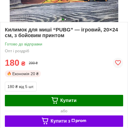
Килимок для миші “PUBG” — ігровий, 20×24
см, з бойовим принтом
Готово до відправки
Опт і роздріб
180
₴
200 ₴
Економія
20 ₴
180 ₴
від 5 шт.
Купити
або
Купити з