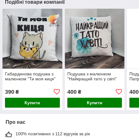
Подібні товари компанії
Габардинова подушка з
Подушка з малюнком
Поду
малюнком "Ти моя киця"
"Найкращий тато у світі"
Патр
390
400
400
₴
₴
Купити
Купити
Про нас
100% позитивних з 112 відгуків за рік