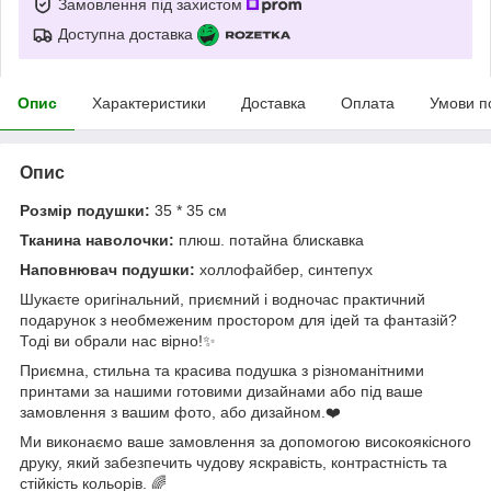
Замовлення під захистом
Доступна доставка
Опис
Характеристики
Доставка
Оплата
Умови п
Опис
Розмір подушки:
35 * 35 см
Тканина наволочки:
плюш. потайна блискавка
Наповнювач подушки:
холлофайбер, синтепух
Шукаєте оригінальний, приємний і водночас практичний
подарунок з необмеженим простором для ідей та фантазій?
Тоді ви обрали нас вірно!✨
Приємна, стильна та красива подушка з різноманітними
принтами за нашими готовими дизайнами або під ваше
замовлення з вашим фото, або дизайном.❤️
Ми виконаємо ваше замовлення за допомогою високоякісного
друку, який забезпечить чудову яскравість, контрастність та
стійкість кольорів. 🌈