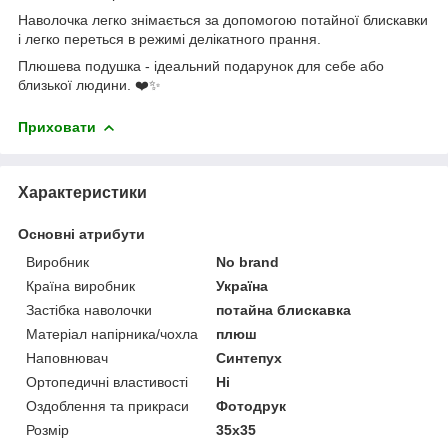
Наволочка легко знімається за допомогою потайної блискавки
і легко переться в режимі делікатного прання.
Плюшева подушка - ідеальний подарунок для себе або
близької людини. ❤️✨
Приховати
Характеристики
Основні атрибути
Виробник
No brand
Країна виробник
Україна
Застібка наволочки
потайна блискавка
Матеріал напірника/чохла
плюш
Наповнювач
Синтепух
Ортопедичні властивості
Ні
Оздоблення та прикраси
Фотодрук
Розмір
35x35