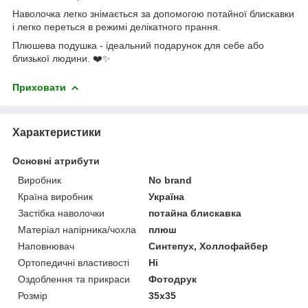
Наволочка легко знімається за допомогою потайної блискавки
і легко переться в режимі делікатного прання.
Плюшева подушка - ідеальний подарунок для себе або
близької людини. ❤️✨
Приховати
Характеристики
Основні атрибути
Виробник
No brand
Країна виробник
Україна
Застібка наволочки
потайна блискавка
Матеріал напірника/чохла
плюш
Наповнювач
Синтепух, Холлофайбер
Ортопедичні властивості
Ні
Оздоблення та прикраси
Фотодрук
Розмір
35x35