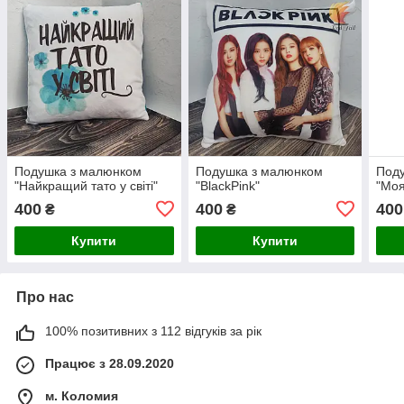
Подушка з малюнком
Подушка з малюнком
Под
"Найкращий тато у світі"
"BlackPink"
"Моя
400
400
400
₴
₴
Купити
Купити
Про нас
100% позитивних з 112 відгуків за рік
Працює з 28.09.2020
м. Коломия