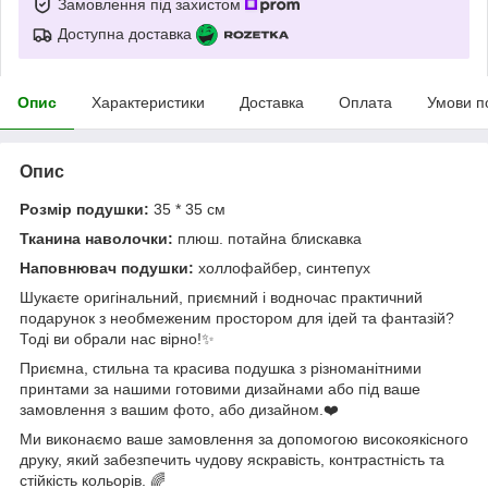
Замовлення під захистом
Доступна доставка
Опис
Характеристики
Доставка
Оплата
Умови п
Опис
Розмір подушки:
35 * 35 см
Тканина наволочки:
плюш. потайна блискавка
Наповнювач подушки:
холлофайбер, синтепух
Шукаєте оригінальний, приємний і водночас практичний
подарунок з необмеженим простором для ідей та фантазій?
Тоді ви обрали нас вірно!✨
Приємна, стильна та красива подушка з різноманітними
принтами за нашими готовими дизайнами або під ваше
замовлення з вашим фото, або дизайном.❤️
Ми виконаємо ваше замовлення за допомогою високоякісного
друку, який забезпечить чудову яскравість, контрастність та
стійкість кольорів. 🌈