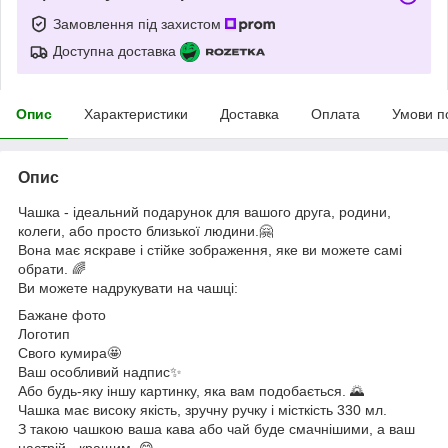
Замовлення під захистом
Доступна доставка
Опис
Характеристики
Доставка
Оплата
Умови п
Опис
Чашка - ідеальний подарунок для вашого друга, родини,
колеги, або просто близької людини.🤗
Вона має яскраве і стійке зображення, яке ви можете самі
обрати. 🌈
Ви можете надрукувати на чашці:
Бажане фото
Логотип
Свого кумира🤩
Ваш особливий надпис✨
Або будь-яку іншу картинку, яка вам подобається. 🌄
Чашка має високу якість, зручну ручку і місткість 330 мл.
З такою чашкою ваша кава або чай буде смачнішими, а ваш
настрій - кращим. 😋