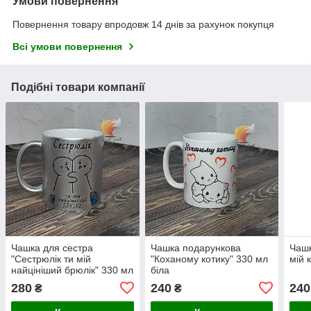
Умови повернення
Повернення товару впродовж 14 днів за рахунок покупця
Всі умови повернення
Подібні товари компанії
Чашка для сестра
Чашка подарункова
Чашк
"Сестрюлік ти мій
"Коханому котику" 330 мл
мій 
найцініший брюлік" 330 мл
біла
перламутрова срібна
280
240
240
₴
₴
(блискітки)