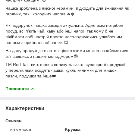
Чашка зроблена з якісної кераміки, підходить для вживання як
гарячих, так і холодних напоїв.🔥❄️
Як подарунок, чашка завжди актуальна. Адже всім потрібен
посуд, всі п'ють чай, каву або інші напої, так чому б не
підіймати собі настрій просто насолоджуючись улюбленим
напоєм з оригінальної чашки.😋
На дану продукцію є оптові ціни з якими можна ознайомитися
зв'язавшись з нашим менеджером🤓
ТМ Red Tail- виготовляє велику кількість сувенірної продукції,
у перелік яких входять чашки, кухлі, килимки для мишок,
пазли, подушки та інше❤️
Приховати
Характеристики
Основні
Тип ємності
Кружка