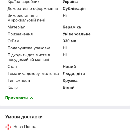
Країна виробник
Україна
Декоративне оформлення
Сублімація
Використання в
Ні
мікрохвильовій печі
Матеріал
Кераміка
Призначення
Універсальне
Об`єм
330 мл
Подарункова упаковка
Ні
Підходить для миття в
Ні
посудомийній машині
Стан
Новий
Тематика декору, малюнка
Люди, діти
Тип ємності
Кружка
Колір
Білий
Приховати
Умови доставки
Нова Пошта