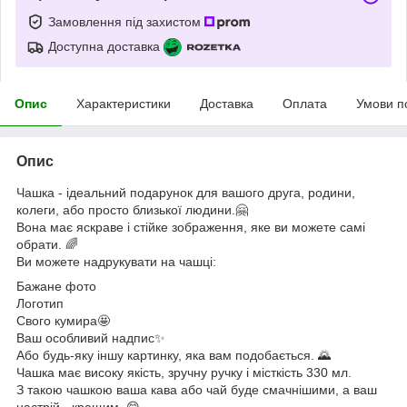
Замовлення під захистом
Доступна доставка
Опис
Характеристики
Доставка
Оплата
Умови п
Опис
Чашка - ідеальний подарунок для вашого друга, родини,
колеги, або просто близької людини.🤗
Вона має яскраве і стійке зображення, яке ви можете самі
обрати. 🌈
Ви можете надрукувати на чашці:
Бажане фото
Логотип
Свого кумира🤩
Ваш особливий надпис✨
Або будь-яку іншу картинку, яка вам подобається. 🌄
Чашка має високу якість, зручну ручку і місткість 330 мл.
З такою чашкою ваша кава або чай буде смачнішими, а ваш
настрій - кращим. 😋