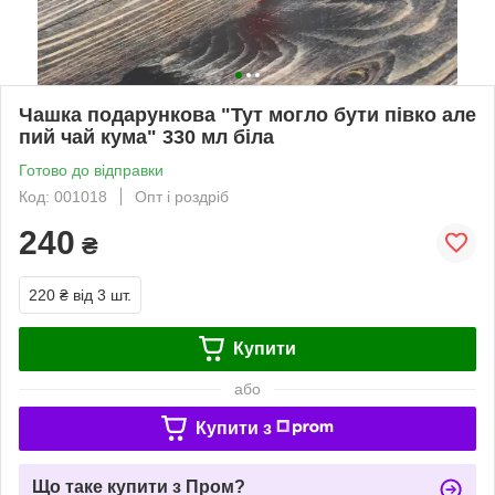
Чашка подарункова "Тут могло бути півко але
пий чай кума" 330 мл біла
Готово до відправки
Код: 001018
Опт і роздріб
240
₴
220 ₴
від 3 шт.
Купити
або
Купити з
Що таке купити з Пром?