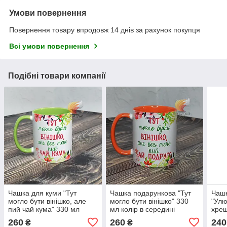
Умови повернення
Повернення товару впродовж 14 днів за рахунок покупця
Всі умови повернення
Подібні товари компанії
Чашка для куми "Тут
Чашка подарункова "Тут
Чашк
могло бути вінішко, але
могло бути вінішко" 330
"Улю
пий чай кума" 330 мл
мл колір в середині
хрещ
салатова
оранжева
260
260
240
₴
₴