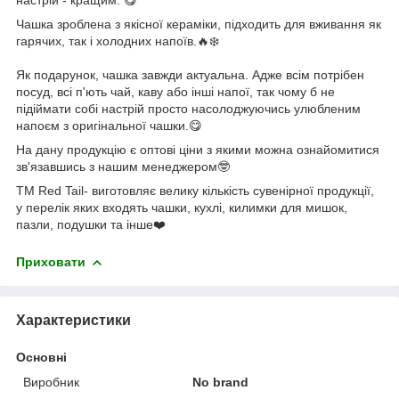
Чашка зроблена з якісної кераміки, підходить для вживання як
гарячих, так і холодних напоїв.🔥❄️
Як подарунок, чашка завжди актуальна. Адже всім потрібен
посуд, всі п'ють чай, каву або інші напої, так чому б не
підіймати собі настрій просто насолоджуючись улюбленим
напоєм з оригінальної чашки.😋
На дану продукцію є оптові ціни з якими можна ознайомитися
зв'язавшись з нашим менеджером🤓
ТМ Red Tail- виготовляє велику кількість сувенірної продукції,
у перелік яких входять чашки, кухлі, килимки для мишок,
пазли, подушки та інше❤️
Приховати
Характеристики
Основні
Виробник
No brand