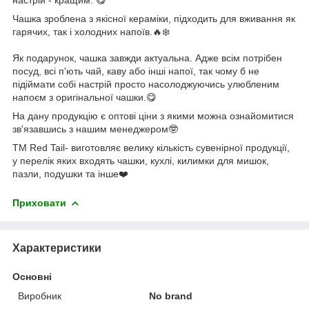
Чашка зроблена з якісної кераміки, підходить для вживання як
гарячих, так і холодних напоїв.🔥❄️
Як подарунок, чашка завжди актуальна. Адже всім потрібен
посуд, всі п'ють чай, каву або інші напої, так чому б не
підіймати собі настрій просто насолоджуючись улюбленим
напоєм з оригінальної чашки.😋
На дану продукцію є оптові ціни з якими можна ознайомитися
зв'язавшись з нашим менеджером🤓
ТМ Red Tail- виготовляє велику кількість сувенірної продукції,
у перелік яких входять чашки, кухлі, килимки для мишок,
пазли, подушки та інше❤️
Приховати
Характеристики
Основні
Виробник
No brand