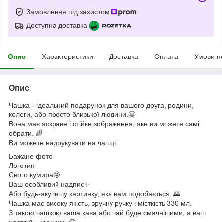
Замовлення під захистом
Доступна доставка
Опис
Характеристики
Доставка
Оплата
Умови п
Опис
Чашка - ідеальний подарунок для вашого друга, родини,
колеги, або просто близької людини.🤗
Вона має яскраве і стійке зображення, яке ви можете самі
обрати. 🌈
Ви можете надрукувати на чашці:
Бажане фото
Логотип
Свого кумира🤩
Ваш особливий надпис✨
Або будь-яку іншу картинку, яка вам подобається. 🌄
Чашка має високу якість, зручну ручку і місткість 330 мл.
З такою чашкою ваша кава або чай буде смачнішими, а ваш
настрій - кращим. 😋