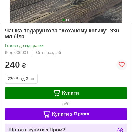
Чашка подарункова "Коханому котику" 330
мл біла
Готово до відправки
Код: 006001
Опт і роздріб
240
₴
220 ₴
від 3 шт.
Купити
або
Купити з
Що таке купити з Пром?