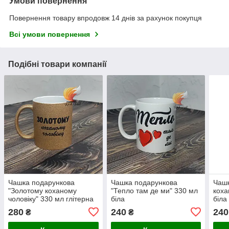
Умови повернення
Повернення товару впродовж 14 днів за рахунок покупця
Всі умови повернення
Подібні товари компанії
Чашка подарункова
Чашка подарункова
Чашк
"Золотому коханому
"Тепло там де ми" 330 мл
коха
чоловіку" 330 мл глітерна
біла
біла
шампань (блискітки)
280
240
240
₴
₴