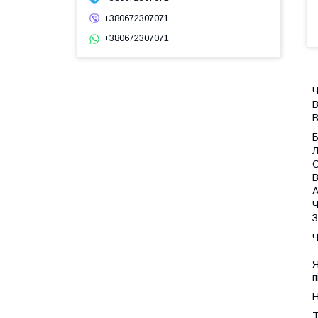
+380672307071
+380672307071
Ч
В
В
Л
С
В
А
Ч
З
Ч
Я
п
Н
Т