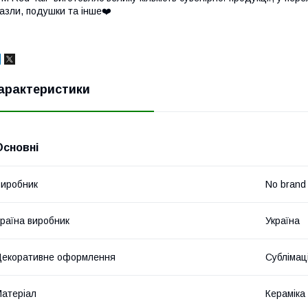
азли, подушки та інше❤️
арактеристики
Основні
иробник
No brand
раїна виробник
Україна
екоративне оформлення
Сублімац
атеріал
Кераміка