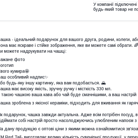
У компанії підключені
будь-який товар не п
ашка - ідеальний подарунок для вашого друга, родини, колеги, аб
она має яскраве і стійке зображення, яке ви можете самі обрати. 
и можете надрукувати на чашці:
Бажане фото
оготип
вого кумира🤩
аш особливий надпис✨
бо будь-яку іншу картинку, яка вам подобається. 🌄
ашка має високу якість, зручну ручку і місткість 330 мл.
 такою чашкою ваша кава або чай буде смачнішими, а ваш настрій 
ашка зроблена з якісної кераміки, підходить для вживання як гарячи
к подарунок, чашка завжди актуальна. Адже всім потрібен посуд, всі
ідіймати собі настрій просто насолоджуючись улюбленим напоєм з 
а дану продукцію є оптові ціни з якими можна ознайомитися зв'
М Red Tail- виготовляє велику кількість сувенірної продукції, у пер