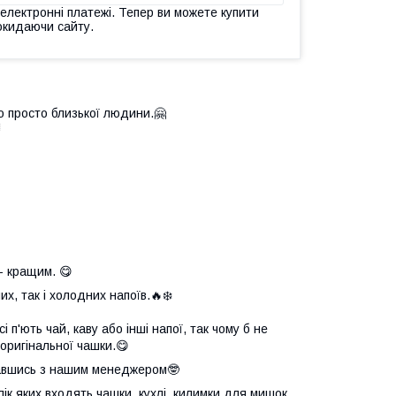
 електронні платежі. Тепер ви можете купити
окидаючи сайту.
о просто близької людини.🤗

- кращим. 😋
х, так і холодних напоїв.🔥❄️
 п'ють чай, каву або інші напої, так чому б не
оригінальної чашки.😋
язавшись з нашим менеджером🤓
елік яких входять чашки, кухлі, килимки для мишок,