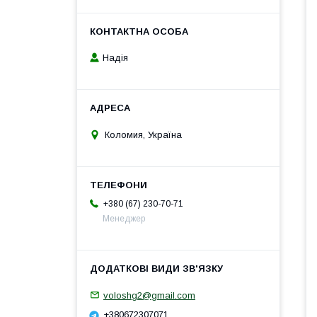
Надія
Коломия, Україна
+380 (67) 230-70-71
Менеджер
voloshg2@gmail.com
+380672307071