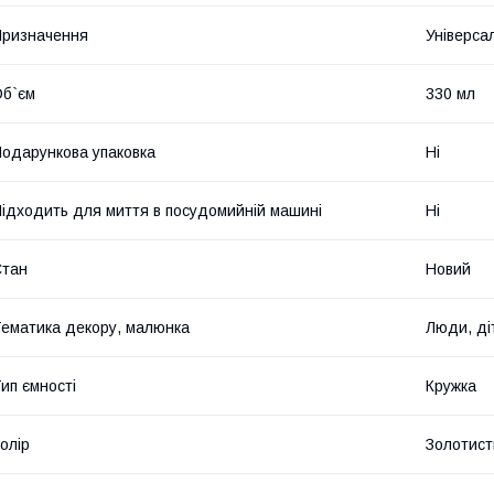
ризначення
Універса
б`єм
330 мл
одарункова упаковка
Ні
ідходить для миття в посудомийній машині
Ні
Стан
Новий
ематика декору, малюнка
Люди, ді
ип ємності
Кружка
олір
Золотист