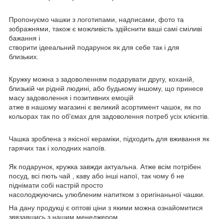
Пропонуємо чашки з логотипами, надписами, фото та
зображнями, також є можливість здійснити ваші самі сміливі
бажання і
створити ідееальний подарунок як для себе так і для
близьких.
Кружку можна з задоволенням подарувати другу, коханій,
близькій чи рідній людині, або будькому іншому, що принесе
масу задоволення і позитивних емоцій
атже в нашому магазині є великий асортимент чашок, як по
кольорах так по об'ємах для задоволення потреб усіх клієнтів.
Чашка зроблена з якісної кераміки, підходить для вживання як
гарячих так і холодних напоїв.
Як подарунок, кружка завжди актуальна. Атже всім потрібен
посуд, всі пють чай , каву або інші напої, так чому б не
піднімати собі настрій просто
насолоджуючись улюбленим напитком з оригінаньної чашки.
На дану продукці є оптові ціни з якими можна ознайомитися
звязавшись з нашим менеджером