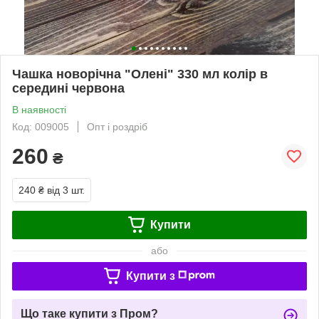
Чашка новорічна "Олені" 330 мл колір в
середині червона
В наявності
Код: 009005
Опт і роздріб
260
₴
240 ₴
від 3 шт.
Купити
або
Купити з
Що таке купити з Пром?