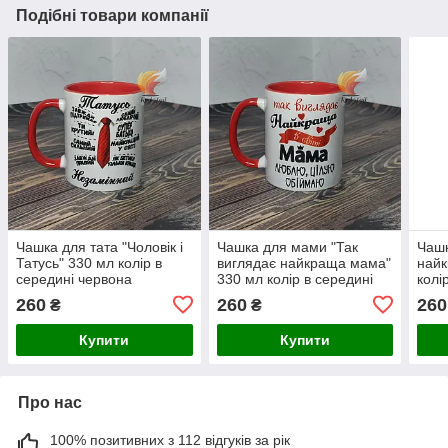
Подібні товари компанії
Чашка для тата "Чоловік і
Чашка для мами "Так
Чашк
Татусь" 330 мл колір в
виглядає найкраща мама"
найк
середині червона
330 мл колір в середині
колі
червона
260
260
260
₴
₴
Купити
Купити
Про нас
100% позитивних з 112 відгуків за рік