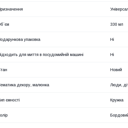
ризначення
Універса
б`єм
330 мл
одарункова упаковка
Ні
ідходить для миття в посудомийній машині
Ні
Стан
Новий
ематика декору, малюнка
Люди, ді
ип ємності
Кружка
олір
Бордови