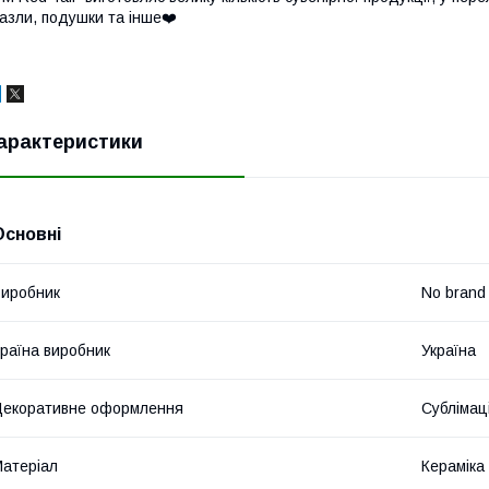
азли, подушки та інше❤️
арактеристики
Основні
иробник
No brand
раїна виробник
Україна
екоративне оформлення
Сублімац
атеріал
Кераміка