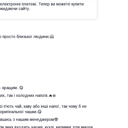
 електронні платежі. Тепер ви можете купити
окидаючи сайту.
о просто близької людини.🤗

- кращим. 😋
х, так і холодних напоїв.🔥❄️
 п'ють чай, каву або інші напої, так чому б не
оригінальної чашки.😋
язавшись з нашим менеджером🤓
елік яких входять чашки, кухлі, килимки для мишок,