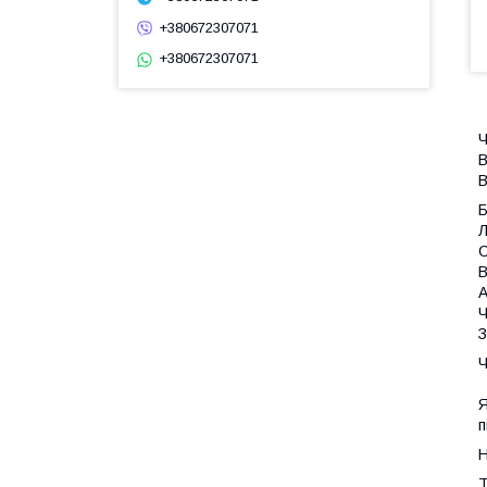
+380672307071
+380672307071
Ч
В
В
Л
С
В
А
Ч
З
Ч
Я
п
Н
Т