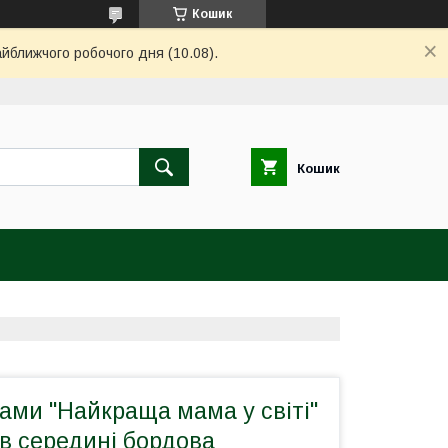
Кошик
айближчого робочого дня (10.08).
Кошик
ами "Найкраща мама у світі"
 в середині бордова