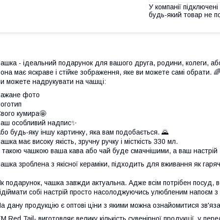
У компанії підключені
будь-який товар не п
ашка - ідеальний подарунок для вашого друга, родини, колеги, аб
она має яскраве і стійке зображення, яке ви можете самі обрати. 
и можете надрукувати на чашці:
Бажане фото
оготип
вого кумира🤩
аш особливий надпис✨
бо будь-яку іншу картинку, яка вам подобається. 🌄
ашка має високу якість, зручну ручку і місткість 330 мл.
 такою чашкою ваша кава або чай буде смачнішими, а ваш настрій 
ашка зроблена з якісної кераміки, підходить для вживання як гарячи
к подарунок, чашка завжди актуальна. Адже всім потрібен посуд, всі
ідіймати собі настрій просто насолоджуючись улюбленим напоєм з 
а дану продукцію є оптові ціни з якими можна ознайомитися зв'
М Red Tail- виготовляє велику кількість сувенірної продукції, у пер