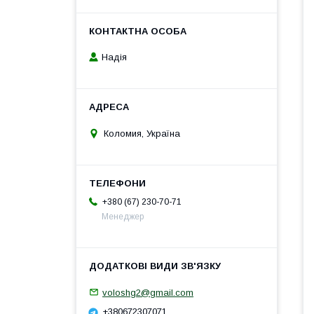
Надія
Коломия, Україна
+380 (67) 230-70-71
Менеджер
voloshg2@gmail.com
+380672307071